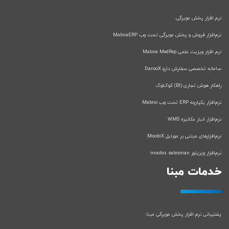
نرم افزار پخش مویرگی
نرم‌افزار فروش و پخش مویرگی تحت وب MabnaERP
نرم افزار ویزیت علمی Mabna MedRep
سامانه تخصصی سفارش دارو DarooX
راهکار هوش تجاری (BI) کوک‌لوک
نرم‌افزار یکپارچه ERP تحت وب Mabno
نرم‌افزار انبار مکانیزه WMS
نرم‌افزارهای مبتنی بر موبایل MoobiX
نرم‌افزار ویزیتور moobix salesman
خدمات مبنا
پشتیبانی نرم افزار پخش مویرگی مبنا