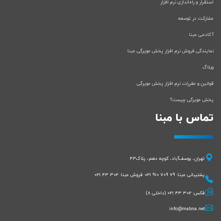
استقرار و راه‌اندازی نرم افزار
مشارکت در توسعه
آکادمی مبنا
نمایندگی فروش نرم افزار پخش مویرگی مبنا
وبلاگ
قوانین و مقررات نرم افزار پخش مویرگی
پخش مویرگی چیست؟
تماس با مبنا
تهران، یوسف‌آباد، کوچه دهم، پلاک43
پشتیبانی مبنا:
021 910 709 79
فروش مبنا:
021 43 302
فکس:
021 43 302
(داخلی 8)
info@mabna.net