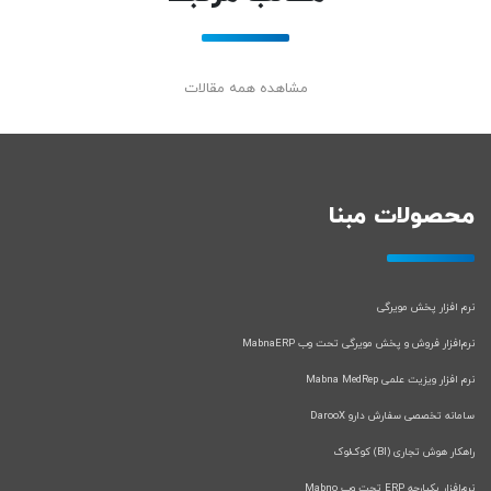
مشاهده همه مقالات
محصولات مبنا
نرم افزار پخش مویرگی
نرم‌افزار فروش و پخش مویرگی تحت وب MabnaERP
نرم افزار ویزیت علمی Mabna MedRep
سامانه تخصصی سفارش دارو DarooX
راهکار هوش تجاری (BI) کوک‌لوک
نرم‌افزار یکپارچه ERP تحت وب Mabno