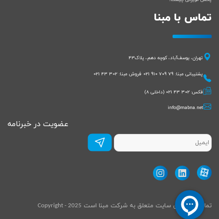
تماس با مبنا
تهران، یوسف‌آباد، کوچه دهم، پلاک43
پشتیبانی مبنا:
021 910 709 79
فروش مبنا:
021 43 302
فکس:
021 43 302
(داخلی 8)
info@mabna.net
عضویت در خبرنامه
عضویت
در
خبرنامه
*
تمام حقوق این سایت متعلق به شرکت مبنا است
2025 - Copyright