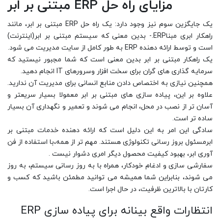
مزایای راه حل ERP مبتنی بر ابر
یک جایگزین سوم نیز وجود دارد: یک راه حل ERP مبتنی بر ابر، مانند
راهکار ابری مبناERP.- بدین معنی که سیستم مبتنی بر ابر(اینترنت)
است و توسط ارائه دهنده ERP به طور کامل از سایت مدیریت می شود.
یک راهکار مبتنی بر ابر بدین معنی است که شما مجبور نیستید که
سرمایه گذاری های گران برای سخت افزار وسرورهای IT انجام دهید.
همچنین نیازی به اختصاص دادن منابع انسانی برای مدیریت آن ندارید.
علاوه بر این، پیاده سازی های مبتنی بر ابر معمولا بسیار سریعتر و
آسان تر از نصب در محل، انجام می شوند و تعمیر و نگهداری آن بسیار
ساده تر است.
سادگی این امر به این دلیل است که ارائه دهنده خدمات مبتنی بر
ابرمسئول بروز رسانی تکنولوژی هستند. مهم تر از همه،با استفاده از فن
آوری ابر، بهبود کیفیت محصول دیگر امری دشوار نیست .
سفارشی سازی و ادغام خودکار، همراه با به روز رسانی سیستم، به روز
می شوند، بنابراین شما همیشه می توانید مطمئن باشید که کسب و
کارتان با بالاترین ظرفیت، در حال اجرا است.
انتظارات واقع بینانه برای پیاده سازی ERP