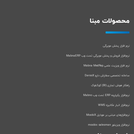
محصولات مبنا
نرم افزار پخش مویرگی
نرم‌افزار فروش و پخش مویرگی تحت وب MabnaERP
نرم افزار ویزیت علمی Mabna MedRep
سامانه تخصصی سفارش دارو DarooX
راهکار هوش تجاری (BI) کوک‌لوک
نرم‌افزار یکپارچه ERP تحت وب Mabno
نرم‌افزار انبار مکانیزه WMS
نرم‌افزارهای مبتنی بر موبایل MoobiX
نرم‌افزار ویزیتور moobix salesman