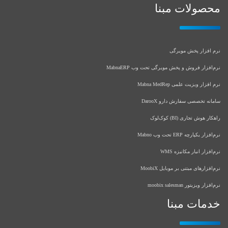
محصولات مبنا
نرم افزار پخش مویرگی
نرم‌افزار فروش و پخش مویرگی تحت وب MabnaERP
نرم افزار ویزیت علمی Mabna MedRep
سامانه تخصصی سفارش دارو DarooX
راهکار هوش تجاری (BI) کوک‌لوک
نرم‌افزار یکپارچه ERP تحت وب Mabno
نرم‌افزار انبار مکانیزه WMS
نرم‌افزارهای مبتنی بر موبایل MoobiX
نرم‌افزار ویزیتور moobix salesman
خدمات مبنا