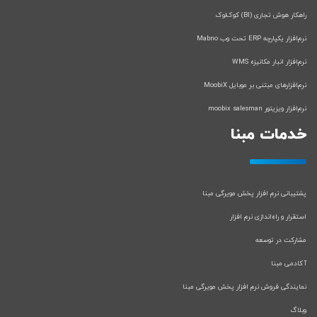
راهکار هوش تجاری (BI) کوک‌لوک
نرم‌افزار یکپارچه ERP تحت وب Mabno
نرم‌افزار انبار مکانیزه WMS
نرم‌افزارهای مبتنی بر موبایل MoobiX
نرم‌افزار ویزیتور moobix salesman
خدمات مبنا
پشتیبانی نرم افزار پخش مویرگی مبنا
استقرار و راه‌اندازی نرم افزار
مشارکت در توسعه
آکادمی مبنا
نمایندگی فروش نرم افزار پخش مویرگی مبنا
وبلاگ