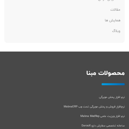
مقالات
همایش ها
وبلاگ
محصولات مبنا
نرم افزار پخش مویرگی
نرم‌افزار فروش و پخش مویرگی تحت وب MabnaERP
نرم افزار ویزیت علمی Mabna MedRep
سامانه تخصصی سفارش دارو DarooX