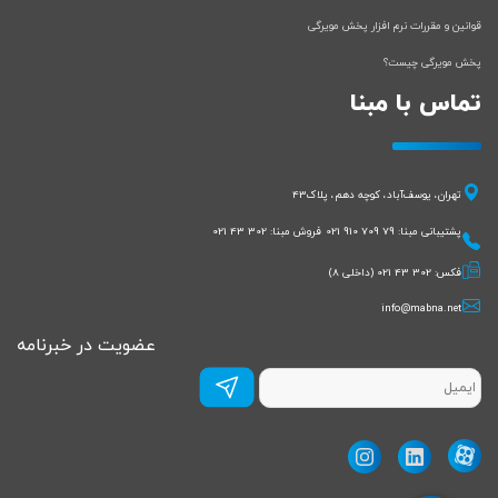
قوانین و مقررات نرم افزار پخش مویرگی
پخش مویرگی چیست؟
تماس با مبنا
تهران، یوسف‌آباد، کوچه دهم، پلاک43
پشتیبانی مبنا:
021 910 709 79
فروش مبنا:
021 43 302
فکس:
021 43 302
(داخلی 8)
info@mabna.net
عضویت در خبرنامه
عضویت
در
خبرنامه
*