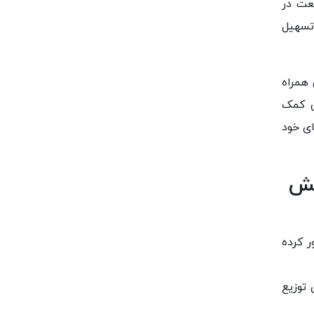
عت در
تسهیل
 همراه
ی کمک
ای خود
خش
ر کرده
توزیع