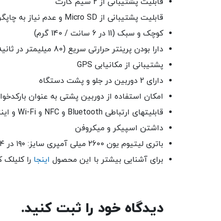
قابلیت پشتیبانی از 2 سیم کارت
قابلیت پشتیبانی از Micro SD و عدم نیاز به چاپگر و کاغذ (ارسال رسید پیگیری از طریق پیامک به شماره موبایل خریدار)
کوچک و سبک (11 در 6 سانت / 140 گرم)
دارا بودن پرینتر حرارتی سریع (80 میلیمتر در ثانیه، عرض رول کاغذ 2 اینچ)
پشتیبانی از مکانیابی GPS
دارای 2 دوربین در جلو و پشت دستگاه
امکان استفاده از دوربین پشتی به عنوان بارکدخو
قابلیتهای ارتباطی Bluetooth و NFC و Wi-Fi و اینترنت G4 و Hotspot
داشتن اسپیکر و میکروفن
باتری لیتیوم یون 2600 میلی آمپری سایز: ۱۹۰ در ۸۴/۴ در ۶۵/۸ میلی آمپری وزن: 470 گرم (با باتری)
برای آشنایی بیشتر با این محصول
اینجا
را کلیلک ک
دیدگاه خود را ثبت کنید.