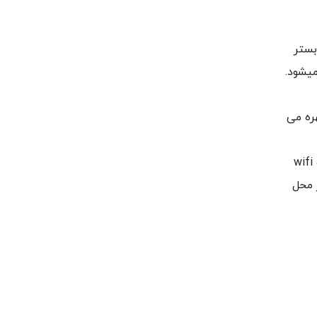
بستر
میشود.
ولوژی پایانه پرداخت است، که از آخرین گواهینامه امنیت PCI x.5 PTS و اندروید 1.7 بهره می
اسکن‌به کار رفته در این دستگاه بارکدهای یک و دو بعدی با دو دوربین وفلش LED هستند . این دستگاه دارای قابلیت wifi
 در محل