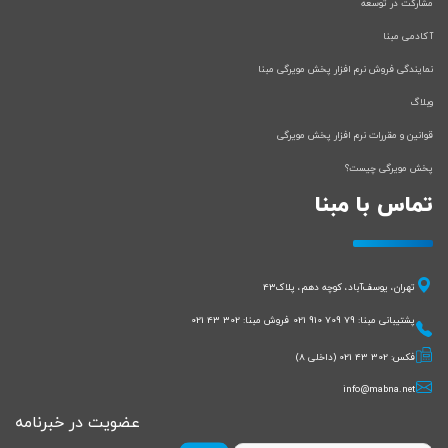
مشارکت در توسعه
آکادمی مبنا
نمایندگی فروش نرم افزار پخش مویرگی مبنا
وبلاگ
قوانین و مقررات نرم افزار پخش مویرگی
پخش مویرگی چیست؟
تماس با مبنا
تهران، یوسف‌آباد، کوچه دهم، پلاک43
پشتیبانی مبنا:
021 910 709 79
فروش مبنا:
021 43 302
فکس:
021 43 302
(داخلی 8)
info@mabna.net
عضویت در خبرنامه