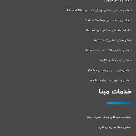
نرم افزار پخش مویرگی
نرم‌افزار فروش و پخش مویرگی تحت وب MabnaERP
نرم افزار ویزیت علمی Mabna MedRep
سامانه تخصصی سفارش دارو DarooX
راهکار هوش تجاری (BI) کوک‌لوک
نرم‌افزار یکپارچه ERP تحت وب Mabno
نرم‌افزار انبار مکانیزه WMS
نرم‌افزارهای مبتنی بر موبایل MoobiX
نرم‌افزار ویزیتور moobix salesman
خدمات مبنا
پشتیبانی نرم افزار پخش مویرگی مبنا
استقرار و راه‌اندازی نرم افزار